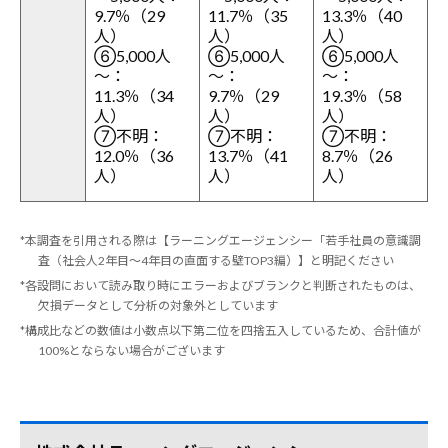
9.7％（29
11.7％（35
13.3％（40
人）
人）
人）
⑥5,000人
⑥5,000人
⑥5,000人
～：
～：
～：
11.3％（34
9.7％（29
19.3％（58
人）
人）
人）
⑦不明：
⑦不明：
⑦不明：
12.0％（36
13.7％（41
8.7％（26
人）
人）
人）
*本調査を引用される際は【ラーニングエージェンシー「若手社員の意識調
査（社会人2年目～4年目の直面する壁TOP3編）】と明記ください
*各設問において読み取り時にエラーおよびブランクと判断されたものは、
欠損データとして分析の対象外としています
*構成比などの数値は小数点以下第二位を四捨五入しているため、合計値が
100%とならない場合がございます