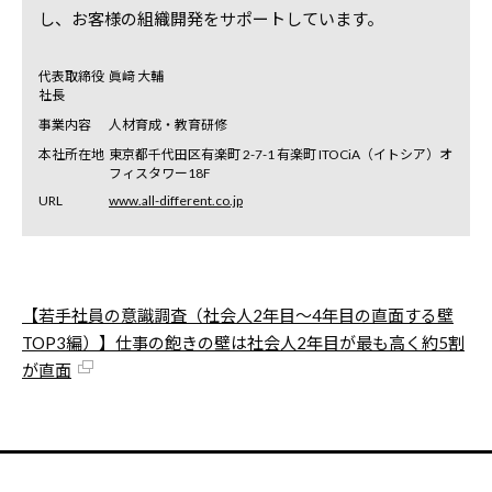
し、お客様の組織開発をサポートしています。
代表取締役
眞﨑 大輔
社長
事業内容
人材育成・教育研修
本社所在地
東京都千代田区有楽町 2-7-1 有楽町 ITOCiA（イトシア）オ
フィスタワー18F
URL
www.all-different.co.jp
【若手社員の意識調査（社会人2年目～4年目の直面する壁
TOP3編）】仕事の飽きの壁は社会人2年目が最も高く約5割
が直面