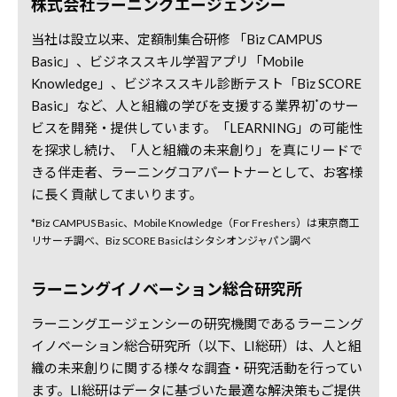
株式会社ラーニングエージェンシー
当社は設立以来、定額制集合研修 「Biz CAMPUS
Basic」、ビジネススキル学習アプリ「Mobile
Knowledge」、ビジネススキル診断テスト「Biz SCORE
*
Basic」など、人と組織の学びを支援する業界初
のサー
ビスを開発・提供しています。「LEARNING」の可能性
を探求し続け、「人と組織の未来創り」を真にリードで
きる伴走者、ラーニングコアパートナーとして、お客様
に長く貢献してまいります。
*Biz CAMPUS Basic、Mobile Knowledge（For Freshers）は東京商工
リサーチ調べ、Biz SCORE Basicはシタシオンジャパン調べ
ラーニングイノベーション総合研究所
ラーニングエージェンシーの研究機関であるラーニング
イノベーション総合研究所（以下、LI総研）は、人と組
織の未来創りに関する様々な調査・研究活動を行ってい
ます。LI総研はデータに基づいた最適な解決策もご提供