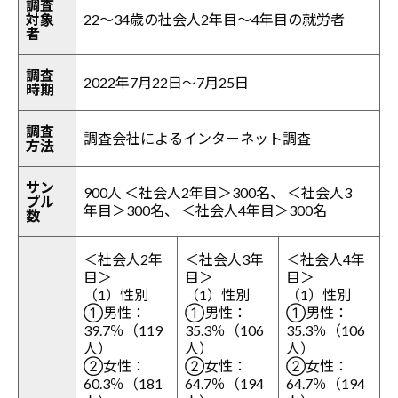
調査
対象
22～34歳の社会人2年目～4年目の就労者
者
調査
2022年7月22日～7月25日
時期
調査
調査会社によるインターネット調査
方法
サン
900人 ＜社会人2年目＞300名、 ＜社会人3
プル
年目＞300名、 ＜社会人4年目＞300名
数
＜社会人2年
＜社会人3年
＜社会人4年
目＞
目＞
目＞
（1）性別
（1）性別
（1）性別
①男性：
①男性：
①男性：
39.7％（119
35.3％（106
35.3％（106
人）
人）
人）
②女性：
②女性：
②女性：
60.3％（181
64.7％（194
64.7％（194