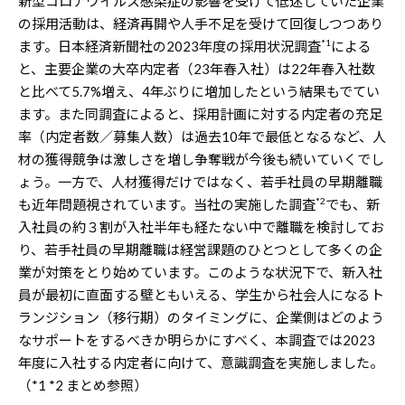
新型コロナウイルス感染症の影響を受けて低迷していた企業
の採用活動は、経済再開や人手不足を受けて回復しつつあり
*1
ます。日本経済新聞社の2023年度の採用状況調査
による
と、主要企業の大卒内定者（23年春入社）は22年春入社数
と比べて5.7%増え、4年ぶりに増加したという結果もでてい
ます。また同調査によると、採用計画に対する内定者の充足
率（内定者数／募集人数）は過去10年で最低となるなど、人
材の獲得競争は激しさを増し争奪戦が今後も続いていくでし
ょう。一方で、人材獲得だけではなく、若手社員の早期離職
*2
も近年問題視されています。当社の実施した調査
でも、新
入社員の約３割が入社半年も経たない中で離職を検討してお
り、若手社員の早期離職は経営課題のひとつとして多くの企
業が対策をとり始めています。このような状況下で、新入社
員が最初に直面する壁ともいえる、学生から社会人になるト
ランジション（移行期）のタイミングに、企業側はどのよう
なサポートをするべきか明らかにすべく、本調査では2023
年度に入社する内定者に向けて、意識調査を実施しました。
（*1 *2 まとめ参照）