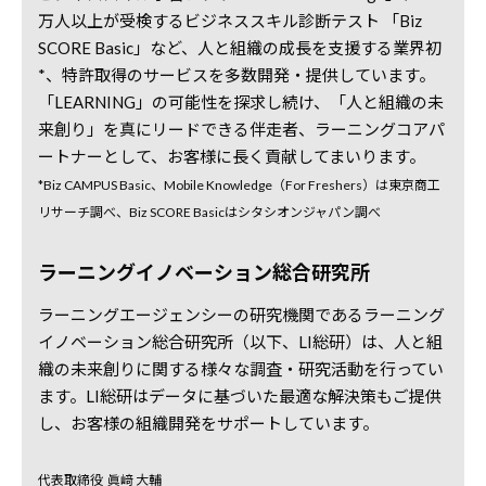
万人以上が受検するビジネススキル診断テスト 「Biz
SCORE Basic」など、人と組織の成長を支援する業界初
*、特許取得のサービスを多数開発・提供しています。
「LEARNING」の可能性を探求し続け、「人と組織の未
来創り」を真にリードできる伴走者、ラーニングコアパ
ートナーとして、お客様に長く貢献してまいります。
*Biz CAMPUS Basic、Mobile Knowledge（For Freshers）は東京商工
リサーチ調べ、Biz SCORE Basicはシタシオンジャパン調べ
ラーニングイノベーション総合研究所
ラーニングエージェンシーの研究機関であるラーニング
イノベーション総合研究所（以下、LI総研）は、人と組
織の未来創りに関する様々な調査・研究活動を行ってい
ます。LI総研はデータに基づいた最適な解決策もご提供
し、お客様の組織開発をサポートしています。
代表取締役
眞﨑 大輔