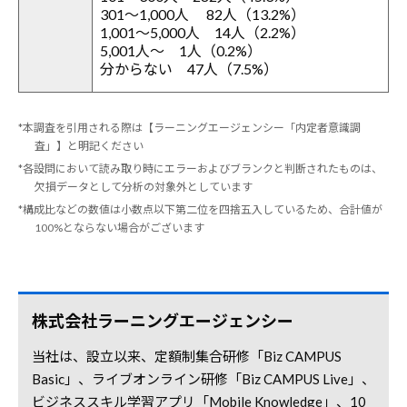
301～1,000人 82人（13.2%）
1,001～5,000人 14人（2.2%）
5,001人～ 1人（0.2%）
分からない 47人（7.5%）
*本調査を引用される際は【ラーニングエージェンシー「内定者意識調
査」】と明記ください
*各設問において読み取り時にエラーおよびブランクと判断されたものは、
欠損データとして分析の対象外としています
*構成比などの数値は小数点以下第二位を四捨五入しているため、合計値が
100%とならない場合がございます
株式会社ラーニングエージェンシー
当社は、設立以来、定額制集合研修「Biz CAMPUS
Basic」、ライブオンライン研修「Biz CAMPUS Live」、
ビジネススキル学習アプリ「Mobile Knowledge」、10