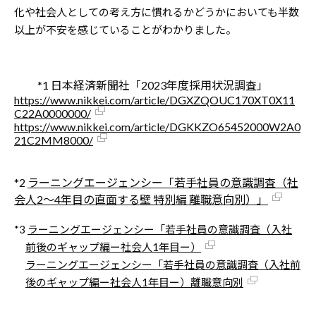
化や社会人としての考え方に慣れるかどうかにおいても半数
以上が不安を感じていることがわかりました。
*1 日本経済新聞社「2023年度採用状況調査」
https://www.nikkei.com/article/DGXZQOUC170XT0X11
C22A0000000/
https://www.nikkei.com/article/DGKKZO65452000W2A0
21C2MM8000/
*2
ラーニングエージェンシー「若手社員の意識調査（社
会人2～4年目の直面する壁 特別編 離職意向別）」
*3
ラーニングエージェンシー「若手社員の意識調査（入社
前後のギャップ編ー社会人1年目ー）
ラーニングエージェンシー「若手社員の意識調査（入社前
後のギャップ編ー社会人1年目ー）離職意向別