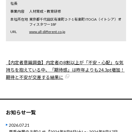
社長
事業内容
人材育成・教育研修
本社所在地
東京都千代田区有楽町 2-7-1 有楽町 ITOCiA（イトシア）オ
フィスタワー18F
URL
www.all-different.co.jp
【内定者意識調査】内定者の8割以上が「不安・心配」な気
持ちを抱えている中、「期待感」は昨年よりも24.3pt増加！
期待と不安が交差する結果に
お知らせ一覧
2026.07.21
夏季休業のお知らせ【2026年8月8日(土) ～ 2026年8月17日