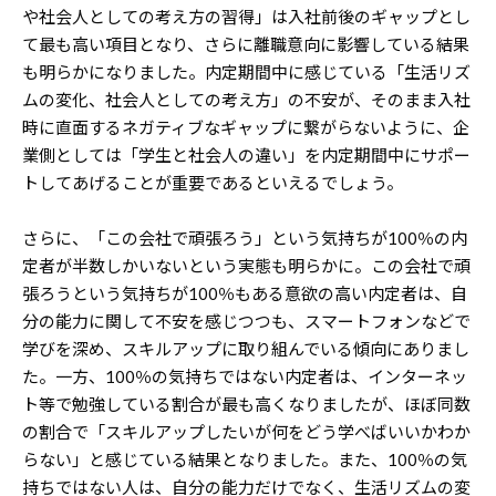
や社会人としての考え方の習得」は入社前後のギャップとし
て最も高い項目となり、さらに離職意向に影響している結果
も明らかになりました。内定期間中に感じている「生活リズ
ムの変化、社会人としての考え方」の不安が、そのまま入社
時に直面するネガティブなギャップに繋がらないように、企
業側としては「学生と社会人の違い」を内定期間中にサポー
トしてあげることが重要であるといえるでしょう。
さらに、「この会社で頑張ろう」という気持ちが100％の内
定者が半数しかいないという実態も明らかに。この会社で頑
張ろうという気持ちが100％もある意欲の高い内定者は、自
分の能力に関して不安を感じつつも、スマートフォンなどで
学びを深め、スキルアップに取り組んでいる傾向にありまし
た。一方、100％の気持ちではない内定者は、インターネッ
ト等で勉強している割合が最も高くなりましたが、ほぼ同数
の割合で「スキルアップしたいが何をどう学べばいいかわか
らない」と感じている結果となりました。また、100％の気
持ちではない人は、自分の能力だけでなく、生活リズムの変