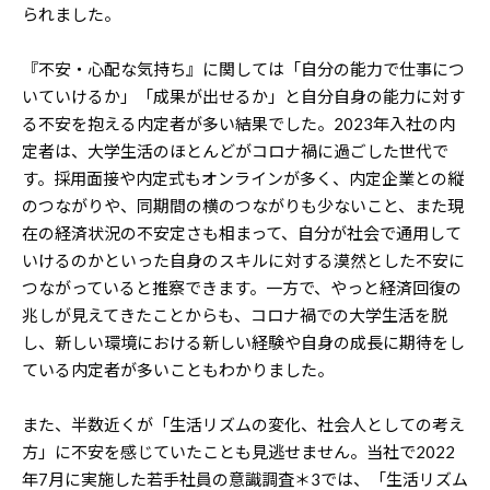
られました。
『不安・心配な気持ち』に関しては「自分の能力で仕事につ
いていけるか」「成果が出せるか」と自分自身の能力に対す
る不安を抱える内定者が多い結果でした。2023年入社の内
定者は、大学生活のほとんどがコロナ禍に過ごした世代で
す。採用面接や内定式もオンラインが多く、内定企業との縦
のつながりや、同期間の横のつながりも少ないこと、また現
在の経済状況の不安定さも相まって、自分が社会で通用して
いけるのかといった自身のスキルに対する漠然とした不安に
つながっていると推察できます。一方で、やっと経済回復の
兆しが見えてきたことからも、コロナ禍での大学生活を脱
し、新しい環境における新しい経験や自身の成長に期待をし
ている内定者が多いこともわかりました。
また、半数近くが「生活リズムの変化、社会人としての考え
方」に不安を感じていたことも見逃せません。当社で2022
年7月に実施した若手社員の意識調査＊3では、「生活リズム