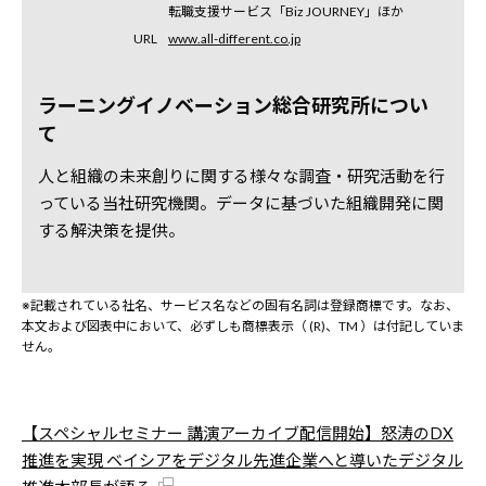
転職支援サービス「Biz JOURNEY」ほか
URL
www.all-different.co.jp
ラーニングイノベーション総合研究所につい
て
人と組織の未来創りに関する様々な調査・研究活動を行
っている当社研究機関。データに基づいた組織開発に関
する解決策を提供。
※記載されている社名、サービス名などの固有名詞は登録商標です。なお、
本文および図表中において、必ずしも商標表示（ (R)、TM ）は付記していま
せん。
【スペシャルセミナー 講演アーカイブ配信開始】怒涛のDX
推進を実現 ベイシアをデジタル先進企業へと導いたデジタル