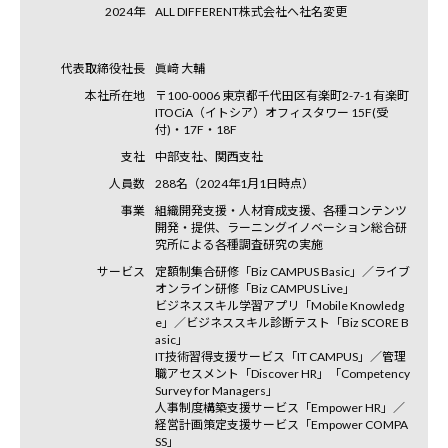
2024年
ALL DIFFERENT株式会社へ社名変更
代表取締役社長
眞﨑 大輔
本社所在地
〒100-0006 東京都千代田区有楽町2-7-1 有楽町
ITOCiA（イトシア）オフィスタワー 15F(受
付)・17F・18F
支社
中部支社、関西支社
人員数
288名（2024年1月1日時点）
事業
組織開発支援・人材育成支援、各種コンテンツ
開発・提供、ラーニングイノベーション総合研
究所による各種調査研究の実施
サービス
定額制集合研修「Biz CAMPUS Basic」／ライブ
オンライン研修「Biz CAMPUS Live」
ビジネススキル学習アプリ「Mobile Knowledg
e」／ビジネススキル診断テスト「Biz SCORE B
asic」
IT技術習得支援サービス「IT CAMPUS」／管理
職アセスメント「Discover HR」「Competency
Survey for Managers」
人事制度構築支援サービス「Empower HR」／
経営計画策定支援サービス「Empower COMPA
SS」