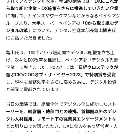
されているデジタル改革。今回の講演では、
DXにこれか
ら取り組む企業・DX施策をさらに推進していきたい企業
に向けて、カインズやワークマンなどからなるベイシアグ
ループより、大手スーパーベイシアの「
0から取り組むデ
ジタル改革
」について、デジタル推進本部長亀山博史氏
にお話いただきました。
亀山氏は、1年半という短期間でデジタル組織を立ち上
げ、次々とDX改革を推進し、ベイシアを「デジタル先進
企業」に導きました。2023年には「
日経クロステックが
選ぶCIO/CDOオブ・ザ・イヤー2023」で特別賞を受賞
し、現在も業務効率をさらに高める為に、デジタル投資
と開発に貢献されています。
当日の講演では、組織全体でデジタル化に成功したスト
ーリーを、
経営層・他部門との連携、首都圏以外のデジ
タル人材採用、リモート下の従業員エンゲージメント
な
どの切り口でお話いただき、DXに悩みをもつ経営者・人