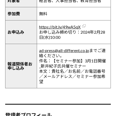
対象者
経営者、人事担当者、教育担当者
参加費
無料
https://bit.ly/49wA5qX
お申込み
お申し込み締め切り：2024年2月28
日(水)10:00
ad-press@all-different.co.jp
までご連
絡ください。
件名：【セミナー参加】3月1日開催
報道関係者お
_新井紀子氏共催セミナー
申し込み
本文：貴社名／お名前／お電話番号
／メールアドレス／セミナー参加希
望
登壇者プロフィール