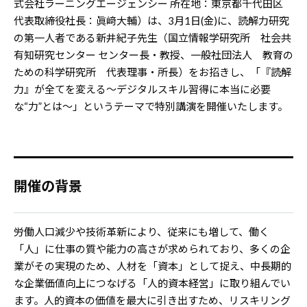
式会社ラーニングエージェンシー 所在地：東京都千代田区
代表取締役社長：眞﨑大輔）は、3月1日(金)に、読解力研究
の第一人者である新井紀子先生（国立情報学研究所 社会共
有知研究センター センター長・教授、一般社団法人 教育の
ための科学研究所 代表理事・所長）をお招きし、「『読解
力』が全てを変える～デジタルスキル習得に本当に必要
な“力”とは～」というテーマで特別講演を開催いたします。
開催の背景
労働人口減少や技術革新により、従来にも増して、働く
「人」に仕事の質や能力の高さが求められており、多くの企
業がその実現のため、人材を「資本」として捉え、中長期的
な企業価値向上につなげる「人的資本経営」に取り組んでい
ます。人的資本の価値を最大に引き出すため、リスキリング