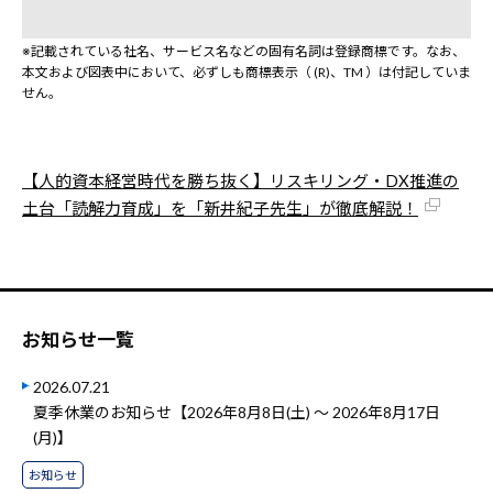
※記載されている社名、サービス名などの固有名詞は登録商標です。なお、
本文および図表中において、必ずしも商標表示（ (R)、TM ）は付記していま
せん。
【人的資本経営時代を勝ち抜く】リスキリング・DX推進の
土台「読解力育成」を「新井紀子先生」が徹底解説！
お知らせ一覧
2026.07.21
夏季休業のお知らせ【2026年8月8日(土) ～ 2026年8月17日
(月)】
お知らせ