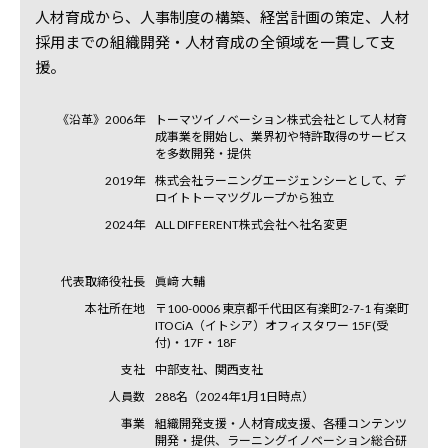
人材育成から、人事制度の構築、経営計画の策定、人材
採用までの組織開発・人材育成の全領域を一貫して支
援。
《沿革》2006年
トーマツイノベーション株式会社として人材育
成事業を開始し、業界初や特許取得のサービス
を多数開発・提供
2019年
株式会社ラーニングエージェンシーとして、デ
ロイトトーマツグループから独立
2024年
ALL DIFFERENT株式会社へ社名変更
代表取締役社長
眞﨑 大輔
本社所在地
〒100-0006 東京都千代田区有楽町2-7-1 有楽町
ITOCiA（イトシア）オフィスタワー 15F(受
付)・17F・18F
支社
中部支社、関西支社
人員数
288名（2024年1月1日時点）
事業
組織開発支援・人材育成支援、各種コンテンツ
開発・提供、ラーニングイノベーション総合研