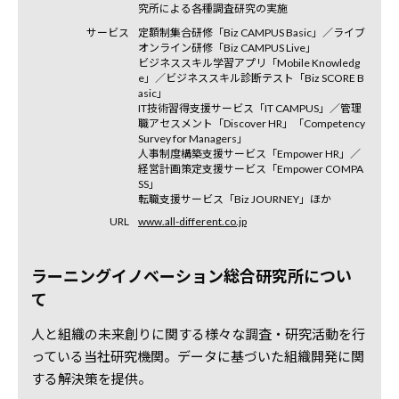
究所による各種調査研究の実施
サービス
定額制集合研修「Biz CAMPUS Basic」／ライブ
オンライン研修「Biz CAMPUS Live」
ビジネススキル学習アプリ「Mobile Knowledg
e」／ビジネススキル診断テスト「Biz SCORE B
asic」
IT技術習得支援サービス「IT CAMPUS」／管理
職アセスメント「Discover HR」「Competency
Survey for Managers」
人事制度構築支援サービス「Empower HR」／
経営計画策定支援サービス「Empower COMPA
SS」
転職支援サービス「Biz JOURNEY」ほか
URL
www.all-different.co.jp
ラーニングイノベーション総合研究所につい
て
人と組織の未来創りに関する様々な調査・研究活動を行
っている当社研究機関。データに基づいた組織開発に関
する解決策を提供。