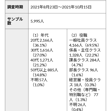
調査時期
2021年8月23日～2021年10月15日
サンプル
5,995人
数
（1）年代
（2）役職
20代 2,166人
一般社員クラス
（36.1%）
4,166人（69.5%）
30代 1,616人
係長・主任クラス
（27.0%）
1,328人（22.2%）
40代 1,271人
課長クラス 284人
（21.2%）
（4.7%）
50代以上 885人
部長クラス 96人
（14.8%）
（1.6%）
不明 57人
経営層・役員クラ
（1,0%）
ス 18人（0.3%）
その他（専門職・
特別職など） 77
人（1.3%）
不明 26人
（0.4%）