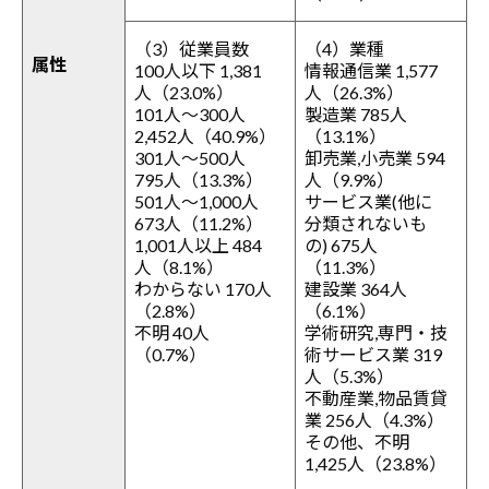
（3）従業員数
（4）業種
属性
100人以下 1,381
情報通信業 1,577
人（23.0%）
人（26.3%）
101人～300人
製造業 785人
2,452人（40.9%）
（13.1%）
301人～500人
卸売業,小売業 594
795人（13.3%）
人（9.9%）
501人～1,000人
サービス業(他に
673人（11.2%）
分類されないも
1,001人以上 484
の) 675人
人（8.1%）
（11.3%）
わからない 170人
建設業 364人
（2.8%）
（6.1%）
不明 40人
学術研究,専門・技
（0.7%）
術サービス業 319
人（5.3%）
不動産業,物品賃貸
業 256人（4.3%）
その他、不明
1,425人（23.8%）