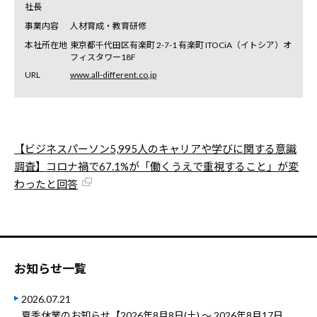
社長
事業内容
人材育成・教育研修
本社所在地
東京都千代田区有楽町 2-7-1 有楽町 ITOCiA（イトシア）オ
フィスタワー18F
URL
www.all-different.co.jp
【ビジネスパーソン5,995人のキャリアや学びに関する意識
調査】コロナ禍で67.1%が「働くうえで重視すること」が変
わったと回答
お知らせ一覧
2026.07.21
夏季休業のお知らせ【2026年8月8日(土) ～ 2026年8月17日