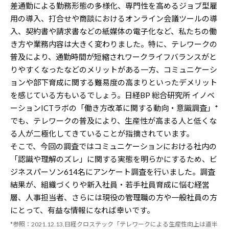
差通勤による勤務形態の多様化、専門性を高めるジョブ型雇
用の導入、打合せや商談におけるオンライン会議ツールの導
入、契約書や請求書などの紙媒体の電子化など、私たちの働
き方や業務内容は大きく変わりました。特に、テレワークの
普及により、通勤時間が短縮されワークライフバランスがと
りやすくなったなどのメリットがある一方、コミュニケーシ
ョンや部下育成に関する難易度の高まりといったデメリット
を感じている方もいるでしょう。日経BP 総合研究所 イノベ
ーションICTラボの「働き方改革に関する動向・意識調査」*
でも、テレワークの普及により、生産性が高まる人と低くな
る人が二極化してきていることが指摘されています。
そこで、今回の調査ではコミュニケーションにおける社内の
「認識や理解のズレ」に関する実態を明らかにするため、ビ
ジネスパーソン614名にアンケート調査を行いました。調査
結果が、組織づくりや新入社員・若手社員育成に悩む経営
層、人事担当者、さらには現役の管理職の方や一般社員の方
にとって、有益な情報になれば幸いです。
*参照：2021.12.13,日経クロステック「テレワークによる生産性向上は道半