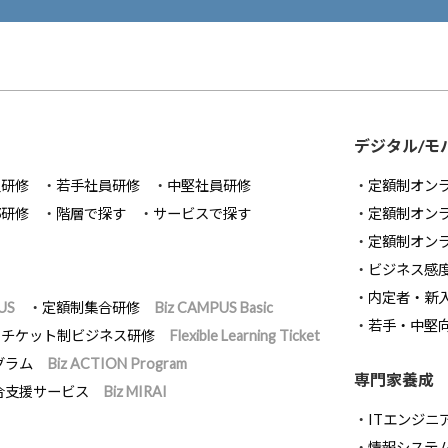
デジタル/モ
員研修
若手社員研修
中堅社員研修
定額制オン
部研修
階層で探す
サービスで探す
定額制オン
定額制オン
ビジネス感
内定者・新
US
定額制集合研修
Biz CAMPUS Basic
若手・中堅
チケット制ビジネス研修
Flexible Learning Ticket
グラム
Biz ACTION Program
専門家養成
合支援サービス
Biz MIRAI
ITエンジニ
情報システム開