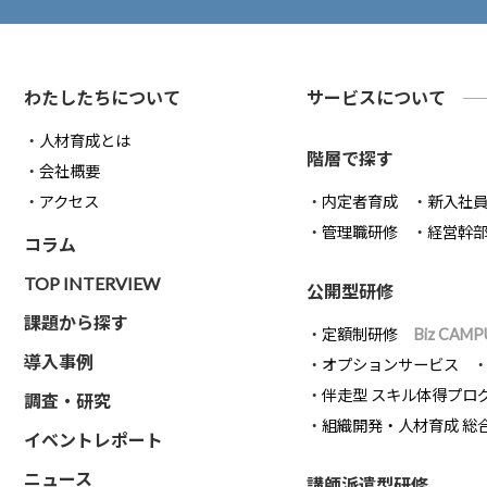
わたしたちについて
サービスについて
人材育成とは
階層で探す
会社概要
アクセス
内定者育成
新入社
管理職研修
経営幹
コラム
TOP INTERVIEW
公開型研修
課題から探す
定額制研修
Biz CAMP
導入事例
オプションサービス
伴走型 スキル体得プロ
調査・研究
組織開発・人材育成 総
イベントレポート
ニュース
講師派遣型研修