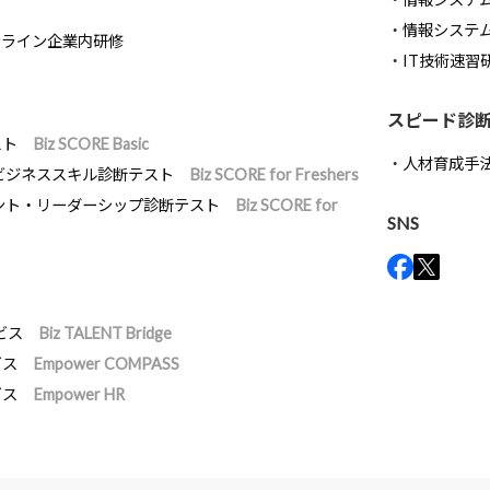
情報システ
ンライン企業内研修
IT技術速習
スピード診
スト
Biz SCORE Basic
人材育成手
ビジネススキル診断テスト
Biz SCORE for Freshers
ント・リーダーシップ診断テスト
Biz SCORE for
SNS
ビス
Biz TALENT Bridge
ビス
Empower COMPASS
ビス
Empower HR