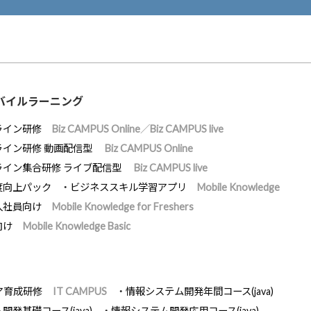
バイルラーニング
ライン研修
Biz CAMPUS Online／Biz CAMPUS live
ライン研修 動画配信型
Biz CAMPUS Online
ライン集合研修 ライブ配信型
Biz CAMPUS live
度向上パック
ビジネススキル学習アプリ
Mobile Knowledge
入社員向け
Mobile Knowledge for Freshers
向け
Mobile Knowledge Basic
ア育成研修
IT CAMPUS
情報システム開発年間コース(java)
発基礎コース(java)
情報システム開発応用コース(java)