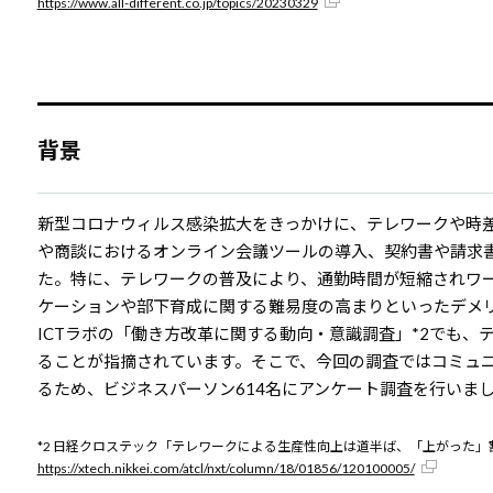
https://www.all-different.co.jp/topics/20230329
背景
新型コロナウィルス感染拡大をきっかけに、テレワークや時
や商談におけるオンライン会議ツールの導入、契約書や請求
た。特に、テレワークの普及により、通勤時間が短縮されワ
ケーションや部下育成に関する難易度の高まりといったデメリ
ICTラボの「働き方改革に関する動向・意識調査」*2でも
ることが指摘されています。そこで、今回の調査ではコミュ
るため、ビジネスパーソン614名にアンケート調査を行いま
*2 日経クロステック「テレワークによる生産性向上は道半ば、「上がった
https://xtech.nikkei.com/atcl/nxt/column/18/01856/120100005/