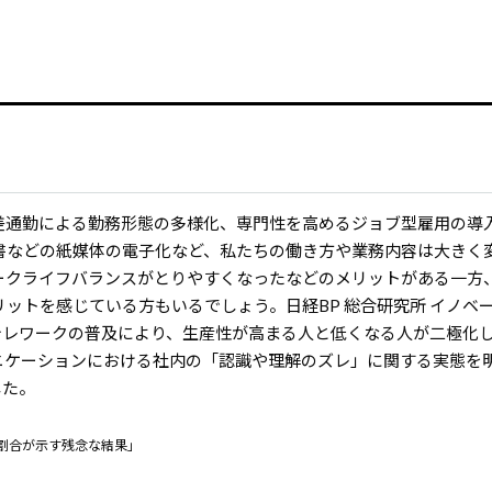
差通勤による勤務形態の多様化、専門性を高めるジョブ型雇用の導
書などの紙媒体の電子化など、私たちの働き方や業務内容は大きく
ークライフバランスがとりやすくなったなどのメリットがある一方
ットを感じている方もいるでしょう。日経BP 総合研究所 イノベ
、テレワークの普及により、生産性が高まる人と低くなる人が二極化
ニケーションにおける社内の「認識や理解のズレ」に関する実態を
した。
」割合が示す残念な結果」