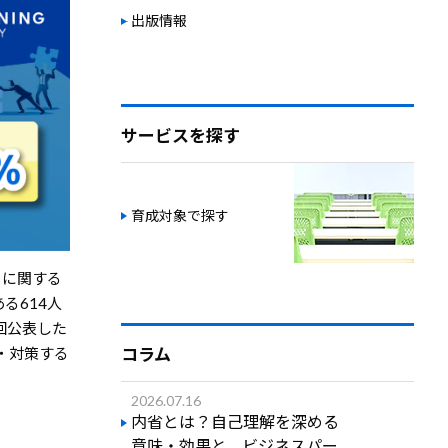
出版情報
サービスを探す
育成対象で探す
りに関する
る614人
回公表した
コラム
・対策する
2026.07.16
内省とは？自己理解を深める
意味・効果と、ビジネスパー