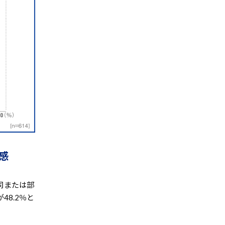
感
司または部
8.2％と