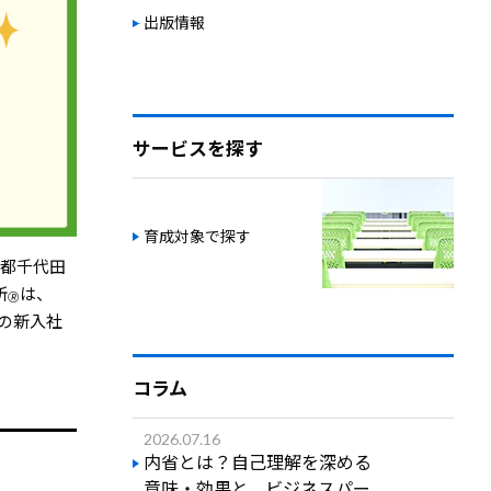
出版情報
サービスを探す
育成対象で探す
京都千代田
所
は、
🄬
業の新入社
コラム
2026.07.16
内省とは？自己理解を深める
意味・効果と、ビジネスパー