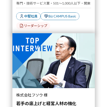
専門・技術サービス業・501～1,000人以下・関東
中堅社員
Biz CAMPUS Basic
リーダーシップ
その"サンドイッチ"で進める全社最適な人材育
株式会社フソウ 様
成を実践｜導入事例">
若手の底上げと経営人材の強化