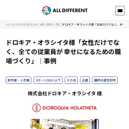
ALL DIFFERENT株式会社
導入事例(一覧)
ドロキア・オラシイタ様「女性だけでなく、全ての
ドロキア・オラシイタ様「女性だけでな
く、全ての従業員が 幸せになるための職
場づくり」｜事例
卸売業・小売業
501～1,000人以下
その他
近畿
講師派遣型研修
株式会社ドロキア・オラシイタ 様