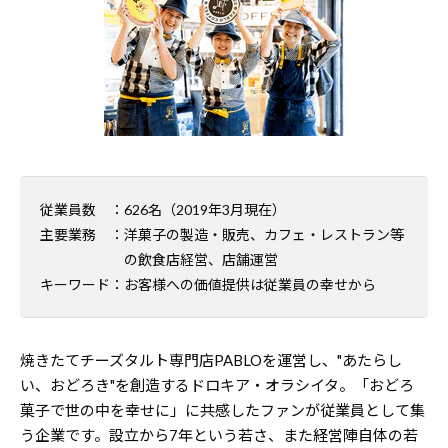
従業員数
：
626
名（
2019
年
3
月現在）
主要業務
：洋菓子の製造・販売、カフェ・レストラン等
の飲食店経営、店舗運営
キーワード
：お客様への価値提供は従業員の幸せから
焼きたてチーズタルト専門店PABLOを運営し、"あたらし
い、おどろき"を創造するドロキア・オラシイタ。「おどろ
菓子で世の中を幸せに」に共感したファンが従業員として集
う企業です。設立から7年という若さ、また経営陣自体の若