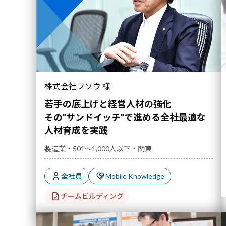
教育体系の構築
マ
エリア
関東
中部
近畿
九州
その他
その"サンドイッチ"で進める全社最適な人材育成を
株式会社フソウ 様
実践｜導入事例">
若手の底上げと経営人材の強化
その"サンドイッチ"で進める全社最適な
人材育成を実践
製造業・501～1,000人以下・関東
全社員
Mobile Knowledge
チームビルディング