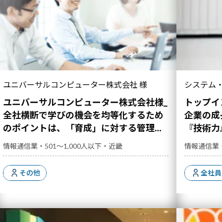
ネジメント
アセスメント
キャリアプラン
階層別研修
学ぶ風土
・沖縄
企業の成長
ユニバーサルコンピューター株式会社 様
システム・
と『人間力』
ユニバーサルコンピューター株式会社様_
トップイ
全社横断で学びの機会を均等化するため
企業の成
のポイントは、「育成」に対する管理職
『技術力
のコミットメント強化にあった
切
情報通信業・501～1,000人以下・近畿
情報通信業・
その他
全社員