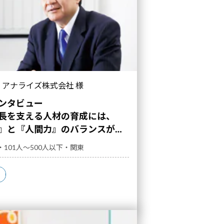
を支える人材の育成には、『技術力』
アナライズ株式会社 様
のバランスが大切｜導入事例">
ンタビュー
長を支える人材の育成には、
クリア
』と『人間力』のバランスが大
101人～500人以下・関東