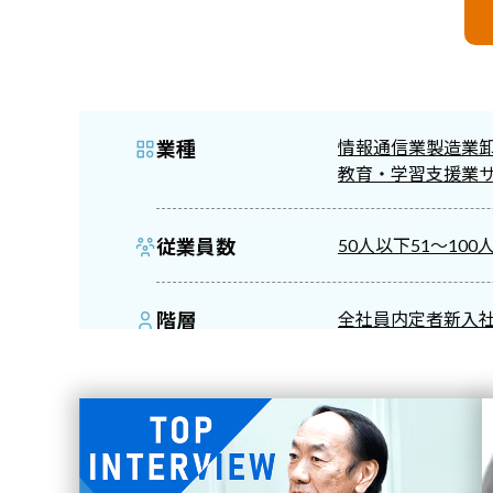
業種
情報通信業
製造業
教育・学習支援業
従業員数
50人以下
51～100
階層
全社員
内定者
新入
Competency Survey 
サービス
Biz CAMPUS Onlin
課題
ビジョンの理解・