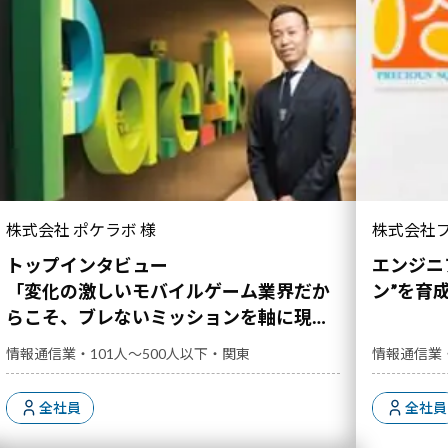
「変化の激しいモバイルゲーム業界だからこそ、
株式会社 ポケラボ 様
株式会社プ
ブレないミッションを軸に現場に寄り添った人材
開発を行っている」｜導入事例">
トップインタビュー
エンジニ
「変化の激しいモバイルゲーム業界だか
ン”を育
らこそ、ブレないミッションを軸に現場
に寄り添った人材開発を行っている」
情報通信業・101人～500人以下・関東
情報通信業
全社員
全社員