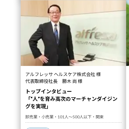
「“人”を育み高次のマーチャンダイジングを実現」
アルフレッサ ヘルスケア株式会社 様
｜導入事例">
代表取締役社長 勝木 尚 様
トップインタビュー
「“人”を育み高次のマーチャンダイジン
グを実現」
卸売業・小売業・101人～500人以下・関東