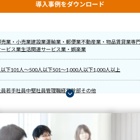
導入事例をダウンロード
卸売業・小売業
建設業
運輸業・郵便業
不動産業・物品賃貸業
専
サービス業
生活関連サービス業・娯楽業
人以下
101人～500人以下
501～1,000人以下
1,000人以上
社員
若手社員
中堅社員
管理職
経営幹部
その他
for Managers
Biz SCORE for Managers
Biz ACTION Program
IT
e
Biz CAMPUS Basic
Biz SCORE Basic
Mobile Knowledge
講師派
伝達
生産性
コミュニケーション能力
OJT制度
早期離職
自立自走/