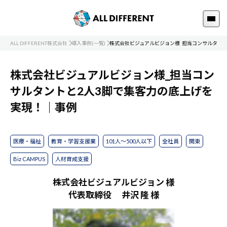
ALL DIFFERENT株式会社
導入事例(一覧)
株式会社ビジュアルビジョン様_担当コンサルタント
株式会社ビジュアルビジョン様_担当コン
サルタントと2人3脚で集客力の底上げを
実現！｜事例
医療・福祉
教育・学習支援業
101人～500人以下
全社員
関東
Biz CAMPUS
人材育成支援
株式会社ビジュアルビジョン 様
代表取締役 井沢 隆 様