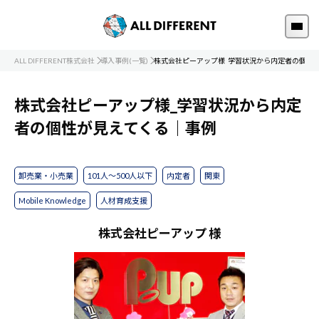
ALL DIFFERENT株式会社
導入事例(一覧)
株式会社ピーアップ様_学習状況から内定者の個性
株式会社ピーアップ様_学習状況から内定
者の個性が見えてくる｜事例
卸売業・小売業
101人～500人以下
内定者
関東
Mobile Knowledge
人材育成支援
株式会社ピーアップ 様